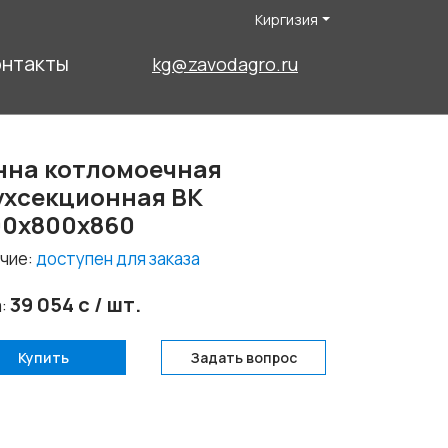
Киргизия
онтакты
kg@zavodagro.ru
нна котломоечная
ухсекционная ВК
00x800x860
чие:
доступен для заказа
39 054 с / шт.
а:
Купить
Задать вопрос