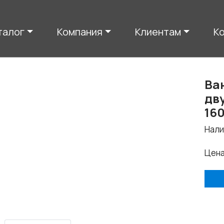
талог
Компания
Клиентам
К
Ва
дв
16
Нали
Цен