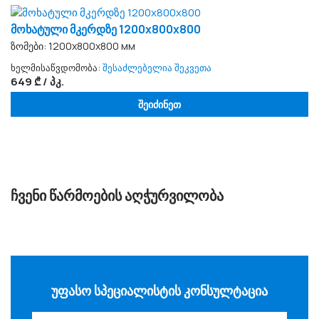
მოხატული მკერდზე 1200x800x800
ზომები: 1200х800х800 мм
ხელმისაწვდომობა:
შესაძლებელია შეკვეთა
649 ₾ / პკ.
შეიძინეთ
ᲩᲕᲔᲜᲘ ᲬᲐᲠᲛᲝᲔᲑᲘᲡ ᲐᲦᲭᲣᲠᲕᲘᲚᲝᲑᲐ
ᲣᲤᲐᲡᲝ ᲡᲞᲔᲪᲘᲐᲚᲘᲡᲢᲘᲡ ᲙᲝᲜᲡᲣᲚᲢᲐᲪᲘᲐ