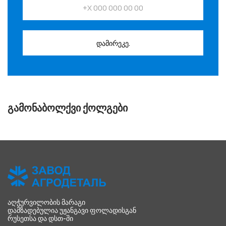
დამირეკე.
ᲒᲐᲛᲝᲜᲐᲑᲝᲚᲥᲕᲘ ᲥᲝᲚᲒᲔᲑᲘ
ᲐᲦᲭᲣᲠᲕᲘᲚᲝᲑᲘᲡ ᲛᲐᲠᲐᲒᲘ
ᲓᲐᲛᲖᲐᲓᲔᲑᲣᲚᲘᲐ ᲣᲟᲐᲜᲒᲐᲕᲘ ᲤᲝᲚᲐᲓᲘᲡᲒᲐᲜ
ᲠᲣᲡᲔᲗᲡᲐ ᲓᲐ ᲓᲡᲗ-ᲨᲘ