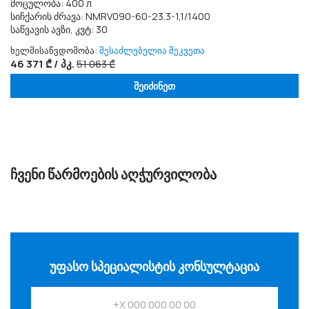
მოცულობა: 400 л
სიჩქარის ძრავა: NMRV090-60-23.3-1,1/1400
საწვავის ავზი, კვტ: 30
ხელმისაწვდომობა:
შესაძლებელია შეკვეთა
46 371 ₾ / პკ.
51 063 ₾
შეიძინეთ
ᲩᲕᲔᲜᲘ ᲬᲐᲠᲛᲝᲔᲑᲘᲡ ᲐᲦᲭᲣᲠᲕᲘᲚᲝᲑᲐ
ᲣᲤᲐᲡᲝ ᲡᲞᲔᲪᲘᲐᲚᲘᲡᲢᲘᲡ ᲙᲝᲜᲡᲣᲚᲢᲐᲪᲘᲐ