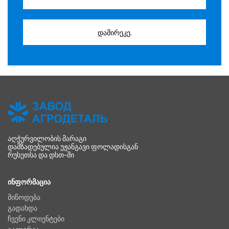
დამირეკე.
ᲐᲦᲭᲣᲠᲕᲘᲚᲝᲑᲘᲡ ᲛᲐᲠᲐᲒᲘ
ᲓᲐᲛᲖᲐᲓᲔᲑᲣᲚᲘᲐ ᲣᲟᲐᲜᲒᲐᲕᲘ ᲤᲝᲚᲐᲓᲘᲡᲒᲐᲜ
ᲠᲣᲡᲔᲗᲡᲐ ᲓᲐ ᲓᲡᲗ-ᲨᲘ
ᲘᲜᲤᲝᲠᲛᲐᲪᲘᲐ
მიწოდება
გადახდა
ჩვენი კლიენტები