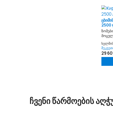
ცხიმი
2500
ზომები
მოცულ
ხელმი
შეკვეთ
29 601
ᲩᲕᲔᲜᲘ ᲬᲐᲠᲛᲝᲔᲑᲘᲡ ᲐᲦ