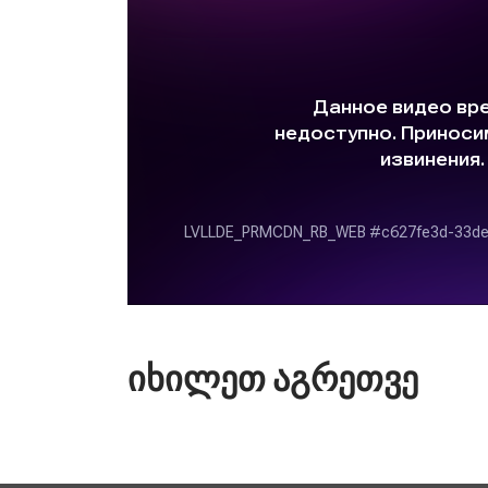
ᲘᲮᲘᲚᲔᲗ ᲐᲒᲠᲔᲗᲕᲔ