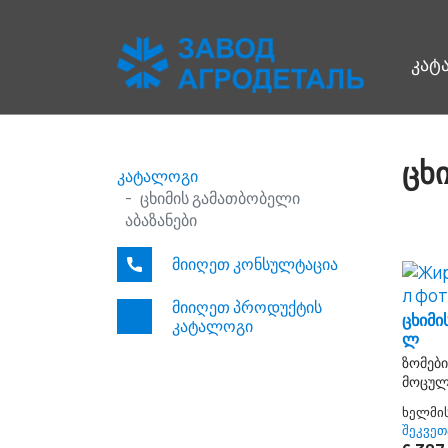
კატ
ცხ
კატალოგი
ცხიმის გამათბობელი
აბაზანები
მიიღეთ კონსულტაცია
მიიღეთ პროდუქტის
ცხიმი
კატალოგი
ლ
ზომები
მოცულო
ხელმი
შეკვეთ