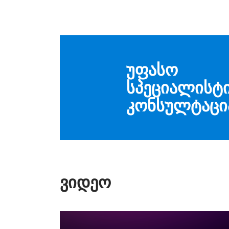
ᲣᲤᲐᲡᲝ
ᲡᲞᲔᲪᲘᲐᲚᲘᲡᲢ
ᲙᲝᲜᲡᲣᲚᲢᲐᲪᲘ
ᲕᲘᲓᲔᲝ