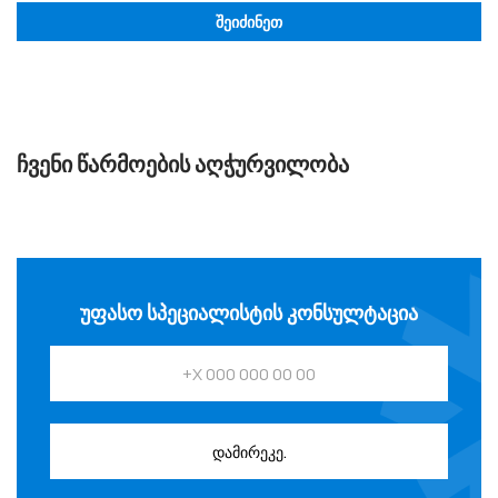
შეიძინეთ
ᲩᲕᲔᲜᲘ ᲬᲐᲠᲛᲝᲔᲑᲘᲡ ᲐᲦᲭᲣᲠᲕᲘᲚᲝᲑᲐ
ᲣᲤᲐᲡᲝ ᲡᲞᲔᲪᲘᲐᲚᲘᲡᲢᲘᲡ ᲙᲝᲜᲡᲣᲚᲢᲐᲪᲘᲐ
დამირეკე.