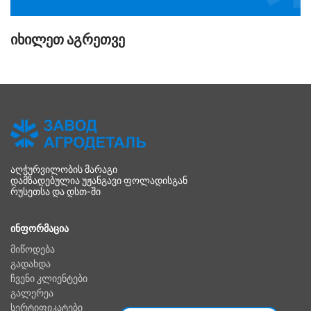
ᲘᲮᲘᲚᲔᲗ ᲐᲒᲠᲔᲗᲕᲔ
ᲐᲦᲭᲣᲠᲕᲘᲚᲝᲑᲘᲡ ᲛᲐᲠᲐᲒᲘ
ᲓᲐᲛᲖᲐᲓᲔᲑᲣᲚᲘᲐ ᲣᲟᲐᲜᲒᲐᲕᲘ ᲤᲝᲚᲐᲓᲘᲡᲒᲐᲜ
ᲠᲣᲡᲔᲗᲡᲐ ᲓᲐ ᲓᲡᲗ-ᲨᲘ
ᲘᲜᲤᲝᲠᲛᲐᲪᲘᲐ
მიწოდება
გადახდა
ჩვენი კლიენტები
გალერეა
სერტიფიკატები