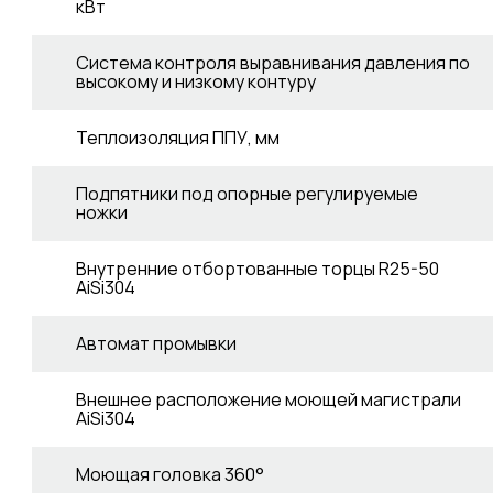
кВт
Система контроля выравнивания давления по
высокому и низкому контуру
Теплоизоляция ППУ, мм
Подпятники под опорные регулируемые
ножки
Внутренние отбортованные торцы R25-50
AiSi304
Автомат промывки
Внешнее расположение моющей магистрали
AiSi304
Моющая головка 360°