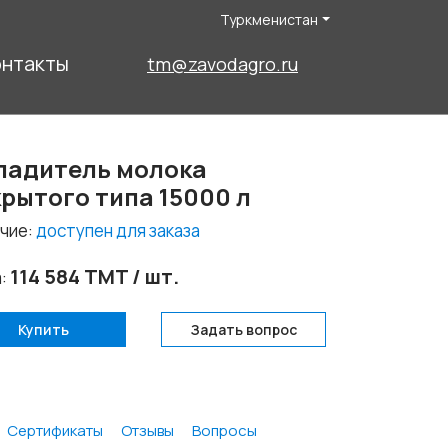
Туркменистан
онтакты
tm@zavodagro.ru
ладитель молока
крытого типа 15000 л
чие:
доступен для заказа
114 584 TMT / шт.
а:
Купить
Задать вопрос
Сертификаты
Отзывы
Вопросы