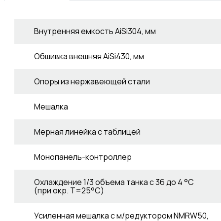
Внутренняя емкость AiSi304, мм
Обшивка внешняя AiSi430, мм
Опоры из нержавеющей стали
Мешалка
Мерная линейка с таблицей
Монопанель-контроллер
Охлаждение 1/3 объема танка с 36 до 4 °C
(при окр. Т=25°С)
Усиленная мешалка с м/редуктором NMRW50,