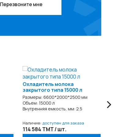
Перезвоните мне
Охладитель молока
Охладител
закрытого типа 15000 л
закрытого 
›
Размеры: 6600*2000*2500 мм
Размеры: 66
Объем: 15000 л
Объем: 1400
Внутренняя емкость, мм: 2.5
Внутренняя е
Наличие:
доступен для заказа
Наличие:
дос
114 584 TMT / шт.
109 387 TM