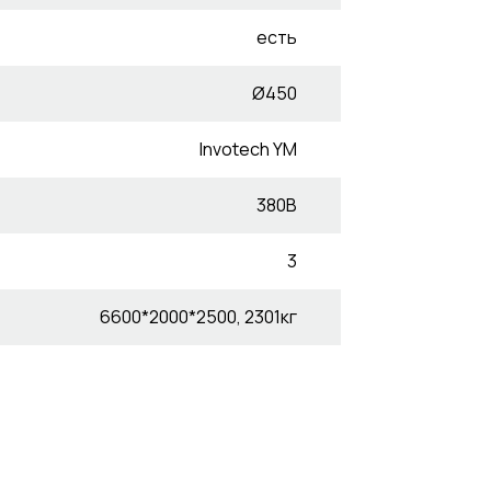
есть
Ø450
Invotech YM
380В
3
6600*2000*2500, 2301кг