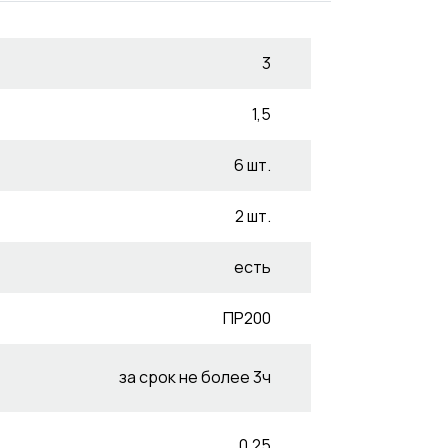
3
1,5
6 шт.
2 шт.
есть
ПР200
за срок не более 3ч
0,25