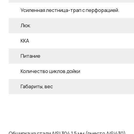
Усиленная лестница-трап с перфорацией.
Люк
ККА
Питание
Количество циклов дойки
Габариты, вес
Обшивка из стали AISI 304 1,5 мм (вместо AiSi430)