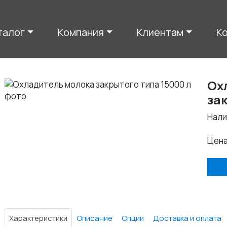
талог
Компания
Клиентам
К
Ох
за
Нали
Цен
Характеристики
Описание
Опции
Доставка и оплата