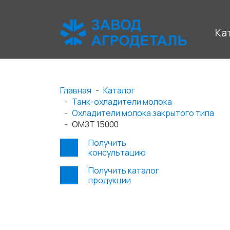
Ка
Главная
Каталог
Танк-охладители молока
Охладители молока закрытого типа
ОМЗТ 15000
Получить
консультацию
Получить каталог
продукции