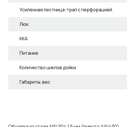
Усиленная лестница-трап с перфорацией.
Люк
ККА
Питание
Количество циклов дойки
Габариты, вес
Обшивка из стали AISI 304 1,5 мм (вместо AiSi430)