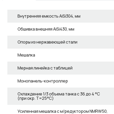
Внутренняя емкость AiSi304, мм
Обшивка внешняя AiSi430, мм
Опоры из нержавеющей стали
Мешалка
Мерная линейка с таблицей
Монопанель-контроллер
Охлаждение 1/3 объема танка с 36 до 4 °C
(при окр. Т=25°С)
Усиленная мешалка с м/редуктором NMRW50,