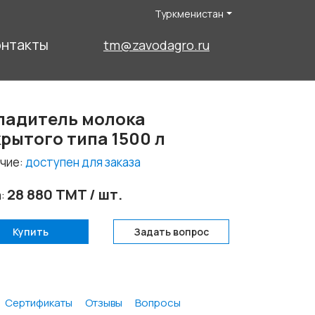
Туркменистан
онтакты
tm@zavodagro.ru
ладитель молока
крытого типа 1500 л
чие:
доступен для заказа
28 880 TMT / шт.
а:
Купить
Задать вопрос
Сертификаты
Отзывы
Вопросы