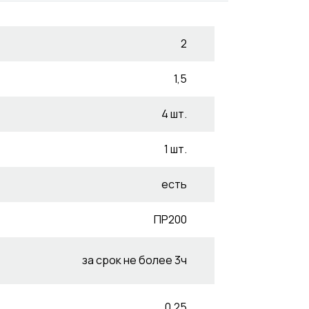
2
1,5
4 шт.
1 шт.
есть
ПР200
за срок не более 3ч
0,25