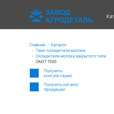
Ка
Главная
Каталог
Танк-охладители молока
Охладители молока закрытого типа
ОМЗТ 1500
Получить
консультацию
Получить каталог
продукции