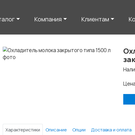
талог
Компания
Клиентам
К
Ох
за
Нали
Цен
Характеристики
Описание
Опции
Доставка и оплата