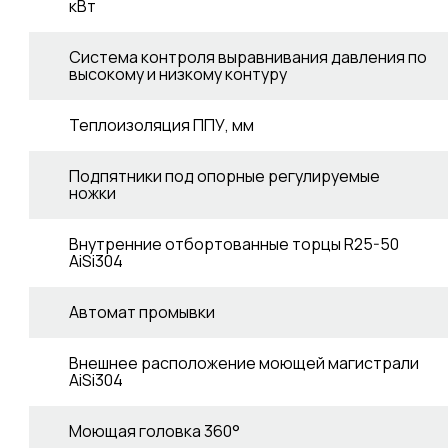
кВт
Система контроля выравнивания давления по
высокому и низкому контуру
Теплоизоляция ППУ, мм
Подпятники под опорные регулируемые
ножки
Внутренние отбортованные торцы R25-50
AiSi304
Автомат промывки
Внешнее расположение моющей магистрали
AiSi304
Моющая головка 360°