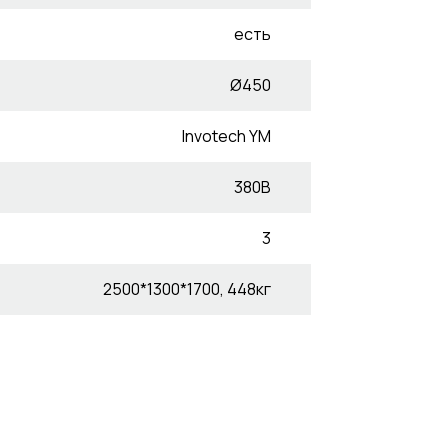
есть
Ø450
Invotech YM
380В
3
2500*1300*1700, 448кг