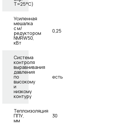
Т=25°С)
Усиленная
мешалка
с м/
0,25
редуктором
NMRW50,
кВт
Система
контроля
выравнивания
давления
по
есть
высокому
и
низкому
контуру
Теплоизоляция
ППУ,
30
мм