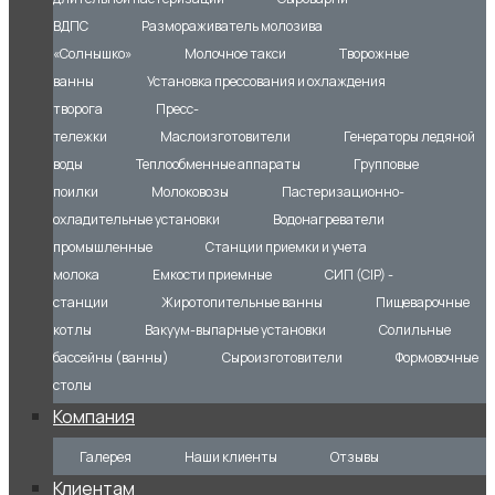
ВДПС
Размораживатель молозива
«Солнышко»
Молочное такси
Творожные
ванны
Установка прессования и охлаждения
творога
Пресс-
тележки
Маслоизготовители
Генераторы ледяной
воды
Теплообменные аппараты
Групповые
поилки
Молоковозы
Пастеризационно-
охладительные установки
Водонагреватели
промышленные
Станции приемки и учета
молока
Емкости приемные
СИП (CIP) -
станции
Жиротопительные ванны
Пищеварочные
котлы
Вакуум-выпарные установки
Солильные
бассейны (ванны)
Сыроизготовители
Формовочные
столы
Компания
Галерея
Наши клиенты
Отзывы
Клиентам