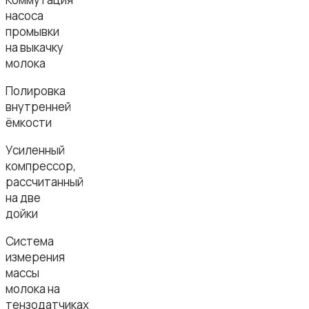
насоса
промывки
на выкачку
молока
Полировка
внутренней
ёмкости
Усиленный
компрессор,
рассчитанный
на две
дойки
Система
измерения
массы
молока на
тензодатчиках