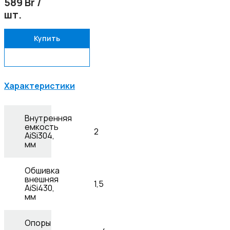
589 Br /
шт.
Купить
Задать вопрос
Характеристики
Внутренняя
емкость
2
AiSi304,
мм
Обшивка
внешняя
1,5
AiSi430,
мм
Опоры