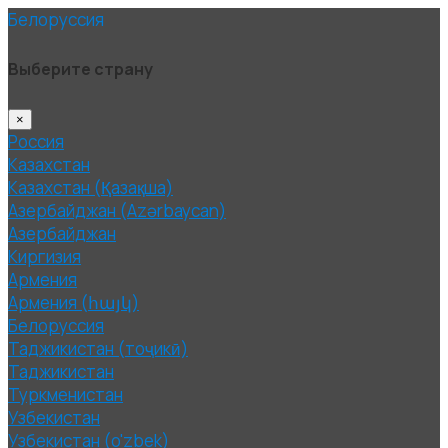
Белоруссия
Выберите страну
×
Россия
Казахстан
Казахстан (Қазақша)
Азербайджан (Azərbaycan)
Азербайджан
Киргизия
Армения
Армения (հայկ)
Белоруссия
Таджикистан (тоҷикӣ)
Таджикистан
Туркменистан
Узбекистан
Узбекистан (o'zbek)