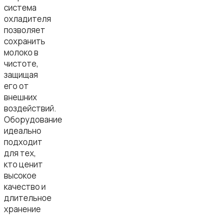
система
охладителя
позволяет
сохранить
молоко в
чистоте,
защищая
его от
внешних
воздействий.
Оборудование
идеально
подходит
для тех,
кто ценит
высокое
качество и
длительное
хранение