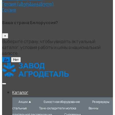
Грузия (აზერბაიჯანული)
Грузия
Ваша страна Белоруссия?
×
Выберите страну, чтобы увидеть актуальный
каталог, условия работы и цены в национальной
валюте
Да
Нет
Каталог
Акции 🔥
Емкостное оборудование
Резервуары
стальные
Танк-охладители молока
Ванны
длительной пастеризации
Сыроварни