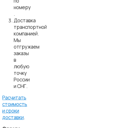
по
номеру
.
Доставка
транспортной
компанией.
Мы
отгружаем
заказы
в
любую
точку
России
и СНГ.
Расчитать
стоимость
и сроки
доставки
.