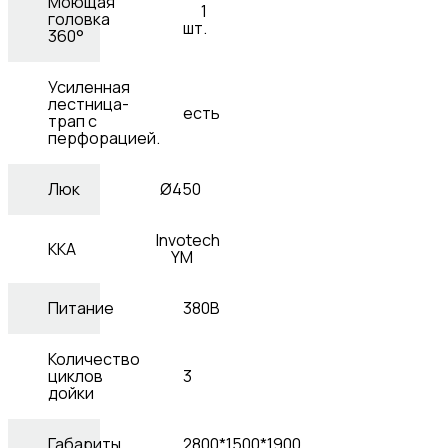
Моющая
1
головка
шт.
360°
Усиленная
лестница-
есть
трап с
перфорацией.
Люк
Ø450
Invotech
ККА
YM
Питание
380В
Количество
циклов
3
дойки
Габариты,
2800*1500*1900,