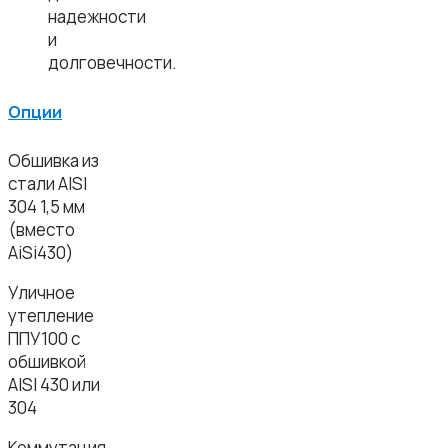
надежности
и
долговечности.
Опции
Обшивка из
стали AISI
304 1,5 мм
(вместо
AiSi430)
Уличное
утепление
ППУ100 с
обшивкой
AISI 430 или
304
Коммутация