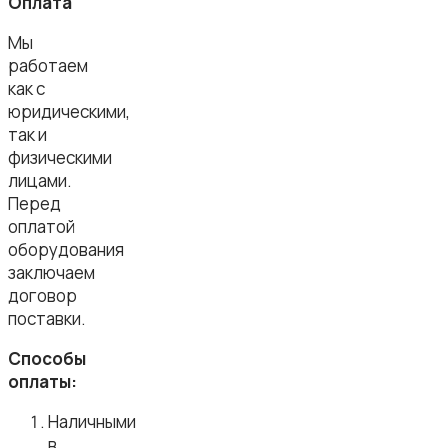
Оплата
Мы
работаем
как с
юридическими,
так и
физическими
лицами.
Перед
оплатой
оборудования
заключаем
договор
поставки.
Способы
оплаты:
Наличными
в