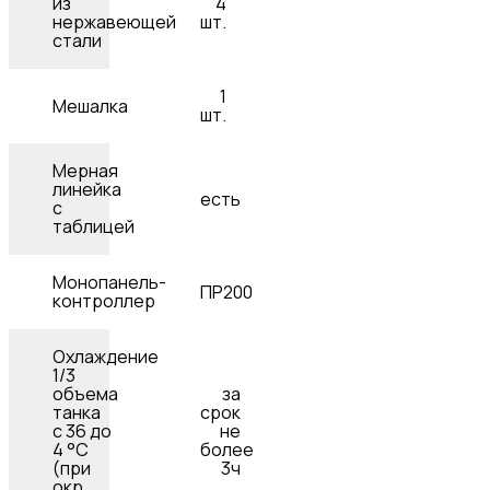
из
4
нержавеющей
шт.
стали
1
Мешалка
шт.
Мерная
линейка
есть
с
таблицей
Монопанель-
ПР200
контроллер
Охлаждение
1/3
объема
за
танка
срок
с 36 до
не
4 °C
более
(при
3ч
окр.