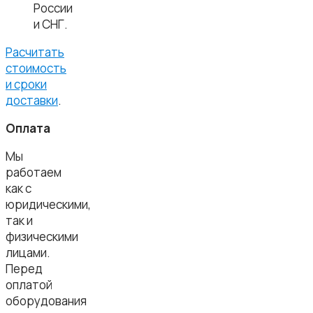
России
и СНГ.
Расчитать
стоимость
и сроки
доставки
.
Оплата
Мы
работаем
как с
юридическими,
так и
физическими
лицами.
Перед
оплатой
оборудования