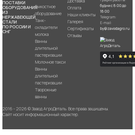
Доставка
ПОСТАВКИ
будни с 8:00 до
Емкостное
ОБОРУДОВАНИЯ
Оплата
18:00
ИЗ
оборудование
Наши клиенты
НЕРЖАВЕЮЩЕЙ
Telegram:
Танк-
Галерея
СТАЛИ
E-mail:
ПО РОССИИ И
охладители
Сертификаты
by@zavodagro.ru
СНГ
молока
Отзывы
Ванны
длительной
пастеризации
Молочное такси
Ванны
длительной
пастеризации
Творожные
ванны
2016 - 2026 © Завод АгроДеталь. Все права защищены.
Сайт носит информационный характер.