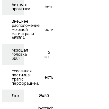
Автомат
есть
промывки
Внешнее
расположение
моющей
есть
магистрали
AiSi304
Моющая
2
головка
шт.
360°
Усиленная
лестница-
есть
трап с
перфорацией.
Люк
Ø450
Invotech