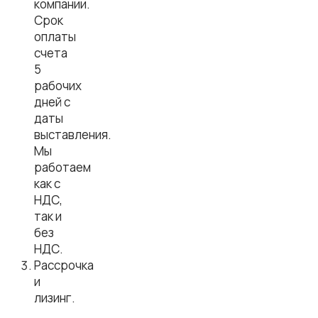
компании.
Срок
оплаты
счета
5
рабочих
дней с
даты
выставления.
Мы
работаем
как с
НДС,
так и
без
НДС.
Рассрочка
и
лизинг.