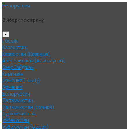
Белоруссия
Выберите страну
×
Россия
Казахстан
Казахстан (Қазақша)
Азербайджан (Azərbaycan)
Азербайджан
Киргизия
Армения (հայկ)
Армения
Белоруссия
Таджикистан
Таджикистан (тоҷикӣ)
Туркменистан
Узбекистан
Узбекистан (o'zbek)