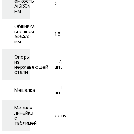
емкость
2
AiSi304,
мм
Обшивка
внешняя
1,5
AiSi430,
мм
Опоры
из
4
нержавеющей
шт.
стали
1
Мешалка
шт.
Мерная
линейка
есть
с
таблицей