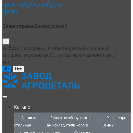
Грузия (აზერბაიჯანული)
Грузия
Ваша страна Белоруссия?
×
Выберите страну, чтобы увидеть актуальный
каталог, условия работы и цены в национальной
валюте
Да
Нет
Каталог
Акции 🔥
Емкостное оборудование
Резервуары
стальные
Танк-охладители молока
Ванны
длительной пастеризации
Сыроварни