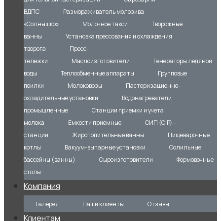
ВДПС
Размораживатель молозива
«Солнышко»
Молочное такси
Творожные
ванны
Установка прессования и охлаждения
творога
Пресс-
тележки
Маслоизготовители
Генераторы ледяной
воды
Теплообменные аппараты
Групповые
поилки
Молоковозы
Пастеризационно-
охладительные установки
Водонагреватели
промышленные
Станции приемки и учета
молока
Емкости приемные
СИП (CIP) -
станции
Жиротопительные ванны
Пищеварочные
котлы
Вакуум-выпарные установки
Солильные
бассейны (ванны)
Сыроизготовители
Формовочные
столы
Компания
Галерея
Наши клиенты
Отзывы
Клиентам