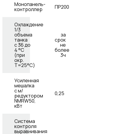
Монопанель-
ПР200
контроллер
Охлаждение
1/3
объема
за
танка
срок
с 36 до
не
4 °C
более
(при
3ч
окр.
Т=25°С)
Усиленная
мешалка
с м/
0,25
редуктором
NMRW50,
кВт
Система
контроля
выравнивания