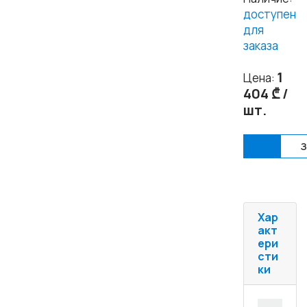
доступен
для
заказа
1
Цена:
404 ₾ /
шт.
Купи
З
Хар
акт
ери
сти
ки