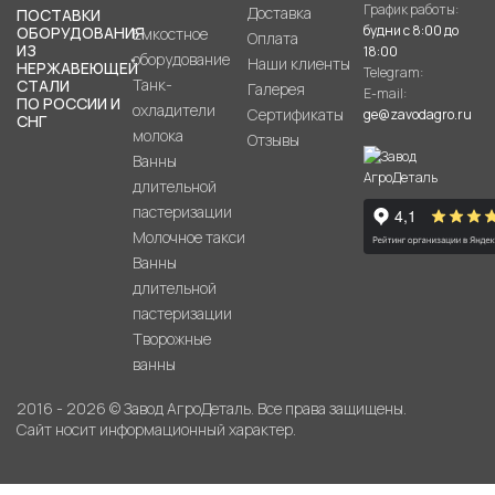
График работы:
Доставка
ПОСТАВКИ
будни с 8:00 до
ОБОРУДОВАНИЯ
Емкостное
Оплата
ИЗ
18:00
оборудование
Наши клиенты
НЕРЖАВЕЮЩЕЙ
Telegram:
Танк-
СТАЛИ
Галерея
E-mail:
ПО РОССИИ И
охладители
Сертификаты
ge@zavodagro.ru
СНГ
молока
Отзывы
Ванны
длительной
пастеризации
Молочное такси
Ванны
длительной
пастеризации
Творожные
ванны
2016 - 2026 © Завод АгроДеталь. Все права защищены.
Сайт носит информационный характер.