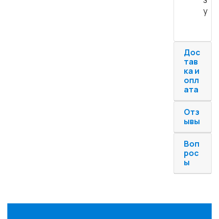
у
Дос
тав
ка и
опл
ата
Отз
ывы
Воп
рос
ы