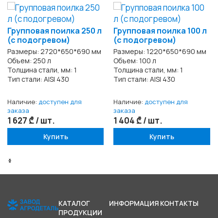
Групповая поилка 250 л
Групповая поилка 100 л
(с подогревом)
(c подогревом)
Размеры: 2720*650*690 мм
Размеры: 1220*650*690 мм
Объем: 250 л
Объем: 100 л
Толщина стали, мм: 1
Толщина стали, мм: 1
Тип стали: AISI 430
Тип стали: AISI 430
Наличие:
доступен для
Наличие:
доступен для
заказа
заказа
1 627 ₾ / шт.
1 404 ₾ / шт.
Купить
Купить
‹
›
КАТАЛОГ
ИНФОРМАЦИЯ
КОНТАКТЫ
ПРОДУКЦИИ