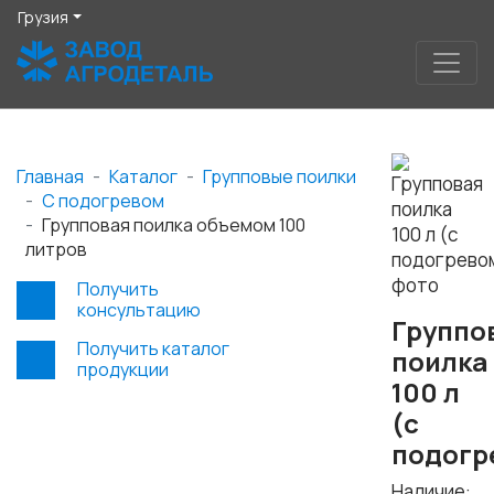
Грузия
Главная
Каталог
Групповые поилки
С подогревом
Групповая поилка объемом 100
литров
Получить
консультацию
Группо
Получить каталог
поилка
продукции
100 л
(c
подогр
Наличие: