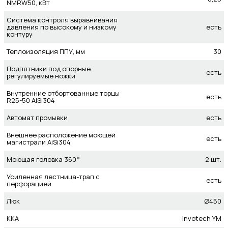
NMRW50, кВт
Система контроля выравнивания
давления по высокому и низкому
есть
контуру
Теплоизоляция ППУ, мм
30
Подпятники под опорные
есть
регулируемые ножки
Внутренние отбортованные торцы
есть
R25-50 AiSi304
Автомат промывки
есть
Внешнее расположение моющей
есть
магистрали AiSi304
Моющая головка 360°
2 шт.
Усиленная лестница-трап с
есть
перфорацией.
Люк
Ø450
ККА
Invotech YM