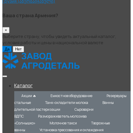
Грузия (აზერბაიჯანული)
Ваша страна Армения?
×
Выберите страну, чтобы увидеть актуальный каталог,
условия работы и цены в национальной валюте
Да
Нет
Каталог
Акции 🔥
Емкостное оборудование
Резервуары
стальные
Танк-охладители молока
Ванны
длительной пастеризации
Сыроварни
ВДПС
Размораживатель молозива
«Солнышко»
Молочное такси
Творожные
ванны
Установка прессования и охлаждения