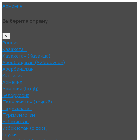
Армения
Выберите страну
×
Россия
Казахстан
Казахстан (Қазақша)
Азербайджан (Azərbaycan)
Азербайджан
Киргизия
Армения
Армения (հայկ)
Белоруссия
Таджикистан (тоҷикӣ)
Таджикистан
Туркменистан
Узбекистан
Узбекистан (o'zbek)
Грузия