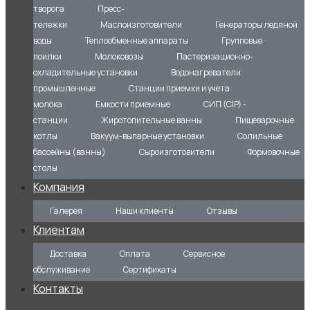
творога
Пресс-
тележки
Маслоизготовители
Генераторы ледяной
воды
Теплообменные аппараты
Групповые
поилки
Молоковозы
Пастеризационно-
охладительные установки
Водонагреватели
промышленные
Станции приемки и учета
молока
Емкости приемные
СИП (CIP) -
станции
Жиротопительные ванны
Пищеварочные
котлы
Вакуум-выпарные установки
Солильные
бассейны (ванны)
Сыроизготовители
Формовочные
столы
Компания
Галерея
Наши клиенты
Отзывы
Клиентам
Доставка
Оплата
Сервисное
обслуживание
Сертификаты
Контакты