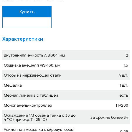
Купить
Задать вопрос
Характеристики
Внутренняя емкость AiSi304, мм
2
Обшивка внешняя AiSi430, мм
1,5
Опоры из нержавеющей стали
4 шт.
Мешалка
1 шт.
Мерная линейка с таблицей
есть
Монопанель-контроллер
ПР200
Охлаждение 1/3 объема танка с 36 до
за срок не более 3ч
4 °C (при окр. Т=25°С)
Усиленная мешалка с м/редуктором
0,25