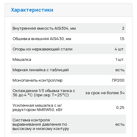
Характеристики
Внутренняя емкость AiSi304, мм
2
Обшивка внешняя AiSi430, мм
1,5
Опоры из нержавеющей стали
4 шт.
Мешалка
1 шт.
Мерная линейка с таблицей
есть
Монопанель-контроллер
ПР200
Охлаждение 1/3 объема танка с
за срок не более 3ч
36 до 4 °C (при окр. Т=25°С)
Усиленная мешалка с м/
0,25
редуктором NMRW50, кВт
Система контроля
выравнивания давления по
есть
высокому и низкому контуру