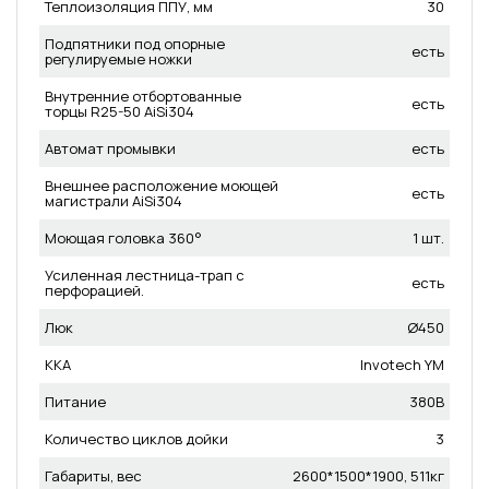
Теплоизоляция ППУ, мм
30
Подпятники под опорные
есть
регулируемые ножки
Внутренние отбортованные
есть
торцы R25-50 AiSi304
Автомат промывки
есть
Внешнее расположение моющей
есть
магистрали AiSi304
Моющая головка 360°
1 шт.
Усиленная лестница-трап с
есть
перфорацией.
Люк
Ø450
ККА
Invotech YM
Питание
380В
Количество циклов дойки
3
Габариты, вес
2600*1500*1900, 511кг