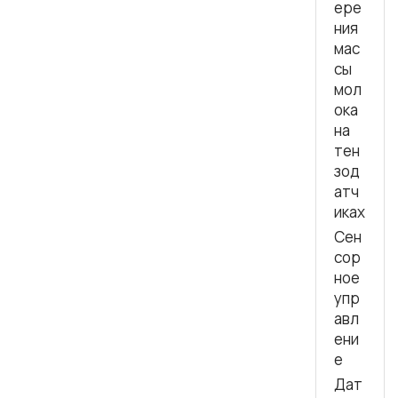
ере
ния
мас
сы
мол
ока
на
тен
зод
атч
иках
Сен
сор
ное
упр
авл
ени
е
Дат