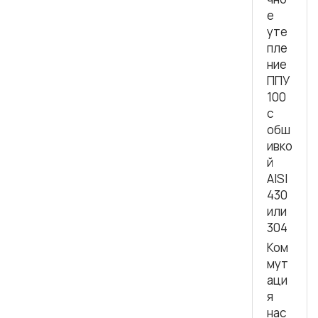
е
уте
пле
ние
ППУ
100
с
обш
ивко
й
AISI
430
или
304
Ком
мут
аци
я
нас