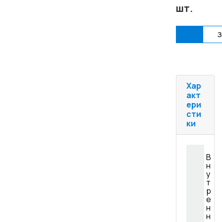
шт.
Купи
З
Хар
акт
ери
сти
ки
В
н
у
т
р
е
н
н