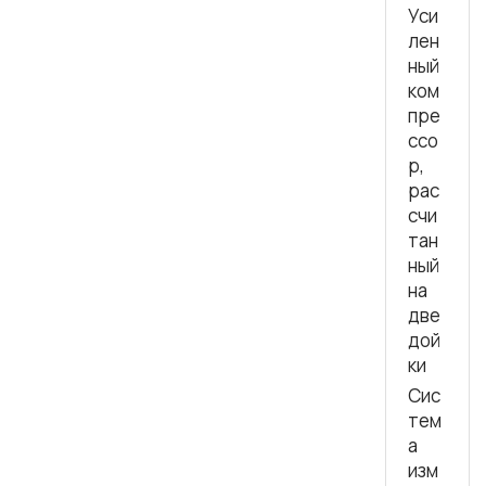
Уси
лен
ный
ком
пре
ссо
р,
рас
счи
тан
ный
на
две
дой
ки
Сис
тем
а
изм