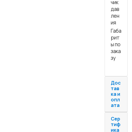
чик
дав
лен
ия
Габа
рит
ы по
зака
зу
Дос
тав
ка и
опл
ата
Сер
тиф
ика