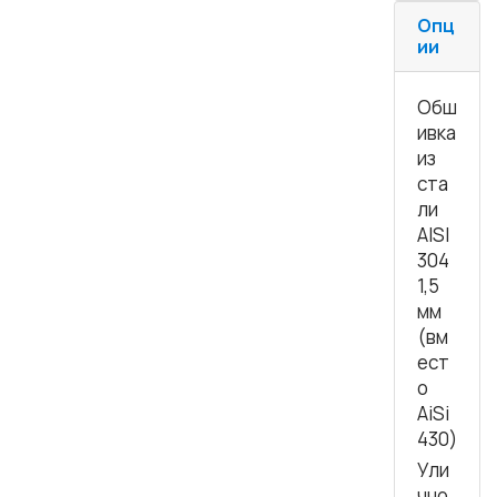
Опц
ии
Обш
ивка
из
ста
ли
AISI
304
1,5
мм
(вм
ест
о
AiSi
430)
Ули
чно