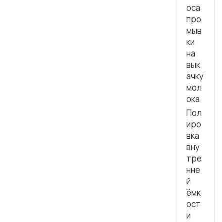
оса
про
мыв
ки
на
вык
ачку
мол
ока
Пол
иро
вка
вну
тре
нне
й
ёмк
ост
и