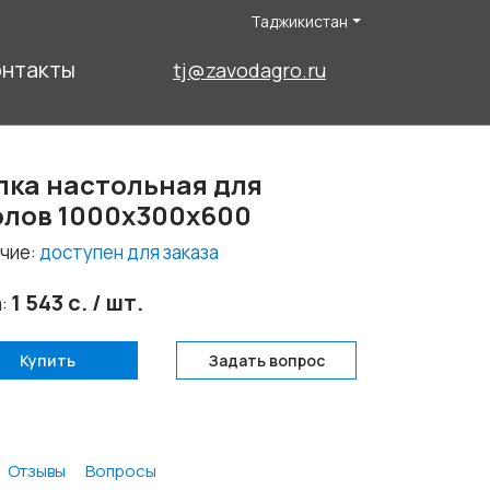
Таджикистан
онтакты
tj@zavodagro.ru
лка настольная для
олов 1000х300х600
чие:
доступен для заказа
1 543 с. / шт.
а:
Купить
Задать вопрос
Отзывы
Вопросы