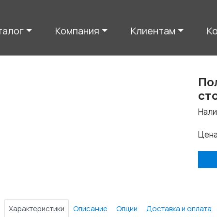
талог
Компания
Клиентам
К
По
ст
Нали
Цен
Характеристики
Описание
Опции
Доставка и оплата