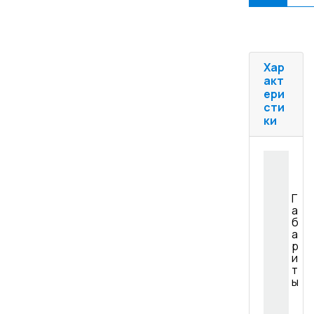
Хар
акт
ери
сти
ки
Г
а
б
а
р
и
т
ы