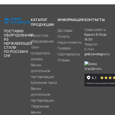
КАТАЛОГ
ИНФОРМАЦИЯ
КОНТАКТЫ
ПРОДУКЦИИ
График работы:
Доставка
ПОСТАВКИ
будни с 8:00 до
ОБОРУДОВАНИЯ
Емкостное
Оплата
ИЗ
18:00
оборудование
Наши клиенты
НЕРЖАВЕЮЩЕЙ
Telegram:
Танк-
СТАЛИ
Галерея
E-mail:
ПО РОССИИ И
охладители
Сертификаты
ge@zavodagro.ru
СНГ
молока
Отзывы
Ванны
длительной
пастеризации
Молочное такси
Ванны
длительной
пастеризации
Творожные
ванны