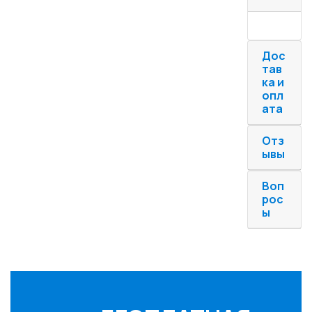
Дос
тав
ка и
опл
ата
Отз
ывы
Воп
рос
ы