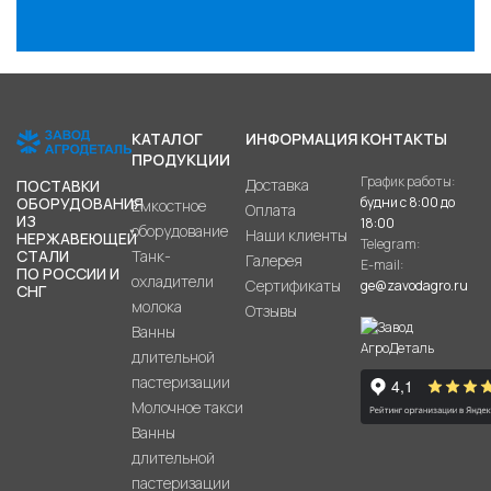
КАТАЛОГ
ИНФОРМАЦИЯ
КОНТАКТЫ
ПРОДУКЦИИ
График работы:
Доставка
ПОСТАВКИ
будни с 8:00 до
ОБОРУДОВАНИЯ
Емкостное
Оплата
ИЗ
18:00
оборудование
Наши клиенты
НЕРЖАВЕЮЩЕЙ
Telegram:
Танк-
СТАЛИ
Галерея
E-mail:
ПО РОССИИ И
охладители
Сертификаты
ge@zavodagro.ru
СНГ
молока
Отзывы
Ванны
длительной
пастеризации
Молочное такси
Ванны
длительной
пастеризации