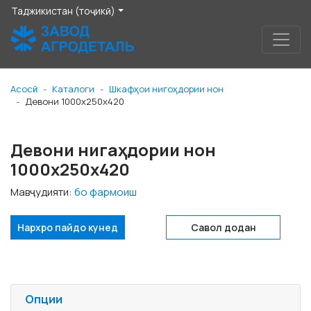
Таджикистан (тоҷикӣ)
Асосӣ
Каталоги
Шкафҳои нигоҳдории нон
Девони 1000x250x420
Девони нигаҳдории нон
1000x250x420
Мавҷудияти:
бо фармоиш
Нархро пайдо кунед
Савол додан
Опции