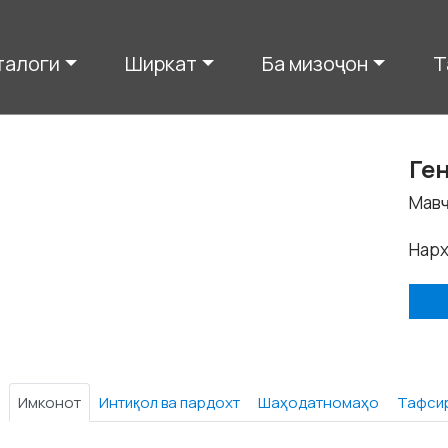
талоги
Ширкат
Ба мизоҷон
Т
Ге
Мавҷ
Нарх
Имконот
Интиқол ва пардохт
Шаҳодатномаҳо
Тафси