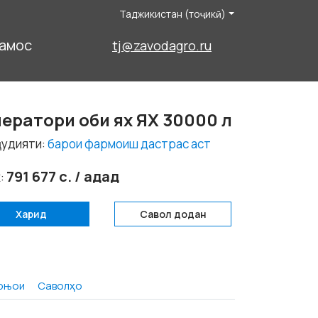
Таджикистан (тоҷикӣ)
амос
tj@zavodagro.ru
нератори оби ях ЯХ 30000 л
удияти:
барои фармоиш дастрас аст
791 677 с. / адад
:
Харид
Савол додан
рњои
Саволҳо