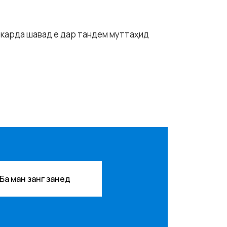
з карда шавад е дар тандем муттаҳид
Ба ман занг занед