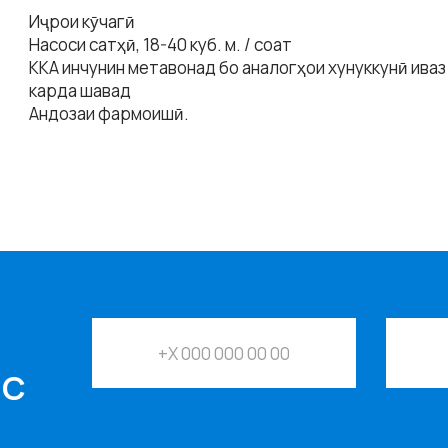
Иҷрои кӯчагӣ
Насоси сатҳӣ, 18-40 куб. м. / соат
ККА инчунин метавонад бо аналогҳои хунуккунӣ ива
карда шавад
Андозаи фармоишӣ.
И
ИС