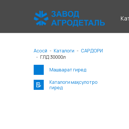
Ка
Асосӣ
Каталоги
САРДОРИ
ГЛД 30000л
Машварат гиред
Каталоги маҳсулотро
гиред