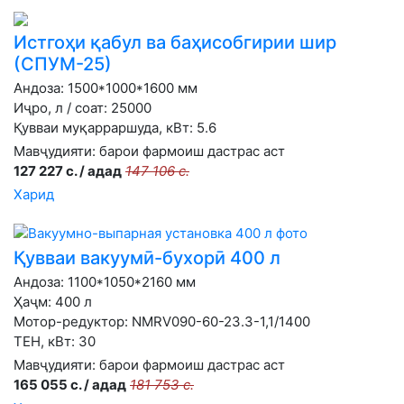
Истгоҳи қабул ва баҳисобгирии шир
(СПУМ-25)
Андоза: 1500*1000*1600 мм
Иҷро, л / соат: 25000
Қувваи муқарраршуда, кВт: 5.6
Мавҷудияти:
барои фармоиш дастрас аст
127 227 с. / адад
147 106 с.
Харид
Қувваи вакуумӣ-бухорӣ 400 л
Андоза: 1100*1050*2160 мм
Ҳаҷм: 400 л
Мотор-редуктор: NMRV090-60-23.3-1,1/1400
ТЕН, кВт: 30
Мавҷудияти:
барои фармоиш дастрас аст
165 055 с. / адад
181 753 с.