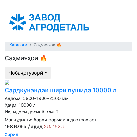
Таджикистан (тоҷикӣ)
Каталоги
Саҳмияҳои 🔥
Саҳмияҳои 🔥
Ҷобаҷогузорӣ
Сардкунандаи шири пӯшида 10000 л
Андоза: 5900*1900*2300 мм
Ҳаҷм: 10000 л
Иқтидори дохилӣ, мм: 2
Мавҷудияти:
барои фармоиш дастрас аст
198 679 с. / адад
210 152 с.
Харид