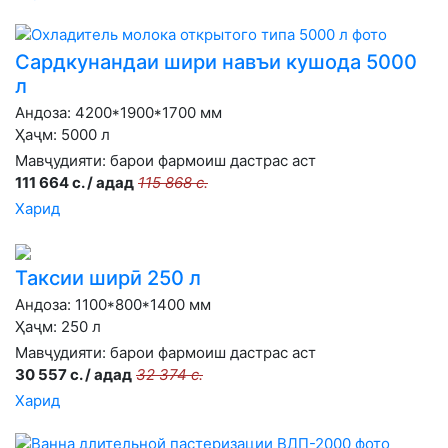
Сардкунандаи шири навъи кушода 5000
л
Андоза: 4200*1900*1700 мм
Ҳаҷм: 5000 л
Мавҷудияти:
барои фармоиш дастрас аст
111 664 с. / адад
115 868 с.
Харид
Таксии ширӣ 250 л
Андоза: 1100*800*1400 мм
Ҳаҷм: 250 л
Мавҷудияти:
барои фармоиш дастрас аст
30 557 с. / адад
32 374 с.
Харид