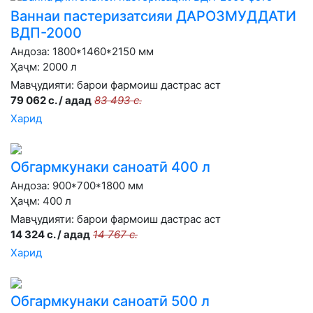
Ваннаи пастеризатсияи ДАРОЗМУДДАТИ
ВДП-2000
Андоза: 1800*1460*2150 мм
Ҳаҷм: 2000 л
Мавҷудияти:
барои фармоиш дастрас аст
79 062 с. / адад
83 493 с.
Харид
Обгармкунаки саноатӣ 400 л
Андоза: 900*700*1800 мм
Ҳаҷм: 400 л
Мавҷудияти:
барои фармоиш дастрас аст
14 324 с. / адад
14 767 с.
Харид
Обгармкунаки саноатӣ 500 л