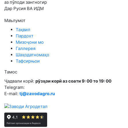
аз пӯлоди зангногир
Дар Русия ВА ИДМ
Маълумот
Таҳвил
Пардохт
Мизоҷони мо
Галлерея
Шаҳодатномаҳо
Тафсирњои
Тамос
Ҷадвали корӣ:
рӯзҳои корӣ аз соати 9: 00 то 19: 00
Telegram:
E-mail:
tj@zavodagro.ru