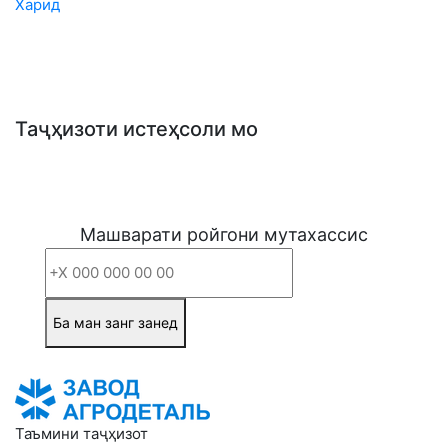
Харид
Таҷҳизоти истеҳсоли мо
Машварати ройгони мутахассис
Ба ман занг занед
Таъмини таҷҳизот