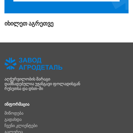
ᲘᲮᲘᲚᲔᲗ ᲐᲒᲠᲔᲗᲕᲔ
ᲐᲦᲭᲣᲠᲕᲘᲚᲝᲑᲘᲡ ᲛᲐᲠᲐᲒᲘ
ᲓᲐᲛᲖᲐᲓᲔᲑᲣᲚᲘᲐ ᲣᲟᲐᲜᲒᲐᲕᲘ ᲤᲝᲚᲐᲓᲘᲡᲒᲐᲜ
ᲠᲣᲡᲔᲗᲡᲐ ᲓᲐ ᲓᲡᲗ-ᲨᲘ
ᲘᲜᲤᲝᲠᲛᲐᲪᲘᲐ
მიწოდება
გადახდა
ჩვენი კლიენტები
გალერეა