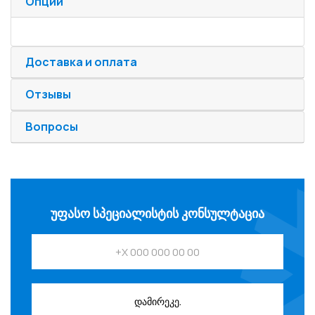
Опции
Доставка и оплата
Отзывы
Вопросы
ᲣᲤᲐᲡᲝ ᲡᲞᲔᲪᲘᲐᲚᲘᲡᲢᲘᲡ ᲙᲝᲜᲡᲣᲚᲢᲐᲪᲘᲐ
დამირეკე.