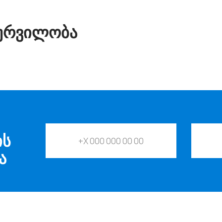
ᲭᲣᲠᲕᲘᲚᲝᲑᲐ
ᲘᲡ
Ა