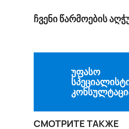
ᲩᲕᲔᲜᲘ ᲬᲐᲠᲛᲝᲔᲑᲘᲡ ᲐᲦ
ᲣᲤᲐᲡᲝ
ᲡᲞᲔᲪᲘᲐᲚᲘᲡᲢ
ᲙᲝᲜᲡᲣᲚᲢᲐᲪᲘ
СМОТРИТЕ ТАКЖЕ