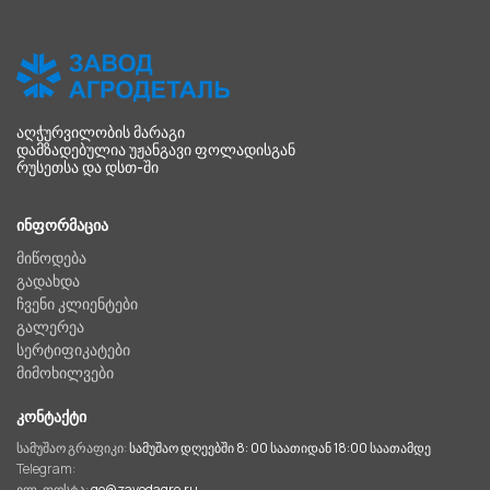
ᲐᲦᲭᲣᲠᲕᲘᲚᲝᲑᲘᲡ ᲛᲐᲠᲐᲒᲘ
ᲓᲐᲛᲖᲐᲓᲔᲑᲣᲚᲘᲐ ᲣᲟᲐᲜᲒᲐᲕᲘ ᲤᲝᲚᲐᲓᲘᲡᲒᲐᲜ
ᲠᲣᲡᲔᲗᲡᲐ ᲓᲐ ᲓᲡᲗ-ᲨᲘ
ᲘᲜᲤᲝᲠᲛᲐᲪᲘᲐ
მიწოდება
გადახდა
ჩვენი კლიენტები
გალერეა
სერტიფიკატები
მიმოხილვები
ᲙᲝᲜᲢᲐᲥᲢᲘ
სამუშაო გრაფიკი:
სამუშაო დღეებში 8: 00 საათიდან 18:00 საათამდე
Telegram:
ელ-ფოსტა:
ge@zavodagro.ru