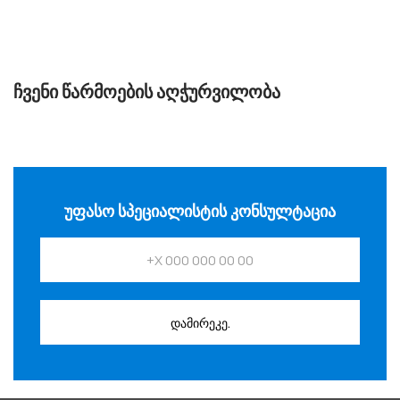
ᲩᲕᲔᲜᲘ ᲬᲐᲠᲛᲝᲔᲑᲘᲡ ᲐᲦᲭᲣᲠᲕᲘᲚᲝᲑᲐ
ᲣᲤᲐᲡᲝ ᲡᲞᲔᲪᲘᲐᲚᲘᲡᲢᲘᲡ ᲙᲝᲜᲡᲣᲚᲢᲐᲪᲘᲐ
დამირეკე.