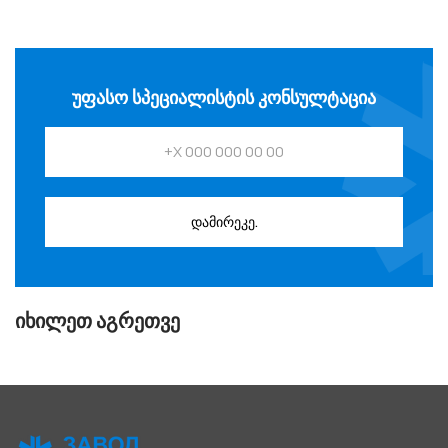
ᲣᲤᲐᲡᲝ ᲡᲞᲔᲪᲘᲐᲚᲘᲡᲢᲘᲡ ᲙᲝᲜᲡᲣᲚᲢᲐᲪᲘᲐ
დამირეკე.
ᲘᲮᲘᲚᲔᲗ ᲐᲒᲠᲔᲗᲕᲔ