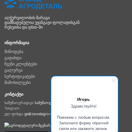
ᲐᲦᲭᲣᲠᲕᲘᲚᲝᲑᲘᲡ ᲛᲐᲠᲐᲒᲘ
ᲓᲐᲛᲖᲐᲓᲔᲑᲣᲚᲘᲐ ᲣᲟᲐᲜᲒᲐᲕᲘ ᲤᲝᲚᲐᲓᲘᲡᲒᲐᲜ
ᲠᲣᲡᲔᲗᲡᲐ ᲓᲐ ᲓᲡᲗ-ᲨᲘ
ᲘᲜᲤᲝᲠᲛᲐᲪᲘᲐ
მიწოდება
გადახდა
ჩვენი კლიენტები
გალერეა
სერტიფიკატები
მიმოხილვები
ᲙᲝᲜᲢᲐᲥᲢᲘ
Игорь
სამუშაო გრაფიკი:
სამუშაო დღეებში 8: 00 საათიდან 18:00 საათამდე
Здравствуйте!
Telegram:
ელ-ფოსტა:
ge@zavodagro.ru
Поможем с любым вопросом.
Заполните форму обратной
связи или закажите звонок.