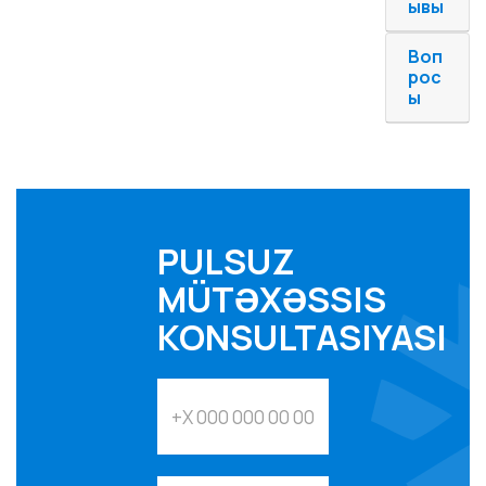
ывы
Воп
рос
ы
PULSUZ
MÜTƏXƏSSIS
KONSULTASIYASI