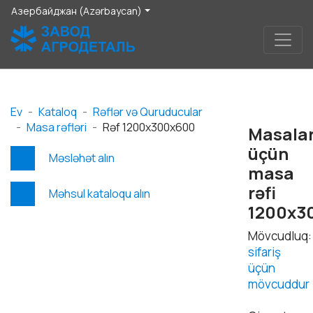
Азербайджан (Azərbaycan)
Ev
Kataloq
Rəflər və Quruducular
Masa rəfləri
Rəf 1200x300x600
Masala
üçün
Məsləhət alın
masa
rəfi
Məhsul kataloqu alın
1200x3
Mövcudluq:
sifariş
üçün
mövcuddur