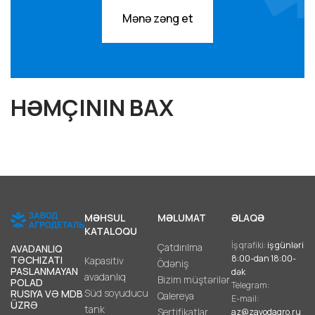
Mənə zəng et
HƏMÇININ BAX
MƏHSUL
MƏLUMAT
ƏLAQƏ
KATALOQU
İş qrafiki:
iş günləri
Çatdırılma
AVADANLIQ
8:00-dan 18:00-
TƏCHIZATI
Kapasitiv
Ödəniş
PASLANMAYAN
dək
avadanlıq
Bizim müştərilər
POLAD
Telegram:
Süd soyuducu
RUSIYA VƏ MDB
Qalereya
E-mail:
ÜZRƏ
tank
Sertifikatlar
az@zavodagro.ru