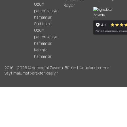
Uzun
Rəylər
pasterizasiya
hamamları
Süd taksi
Uzun
pasterizasiya
hamamları
Kəsmik
hamamları
2016 - 2026 © Agrodetal Zavodu. Bütün hüquqlar qorunur.
Sayt məlumat xarakteri daşıyır.