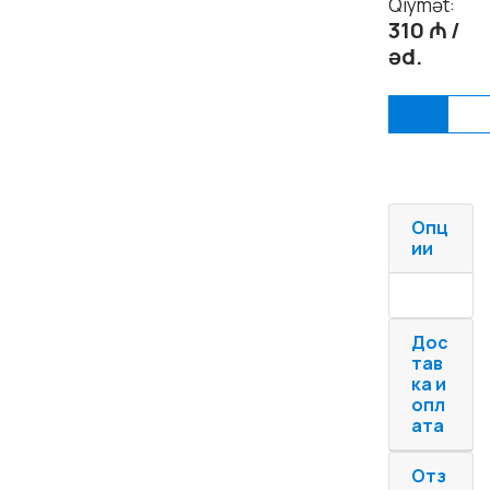
Qiymət:
310 ₼ /
əd.
Alm
Опц
ии
Дос
тав
ка и
опл
ата
Отз