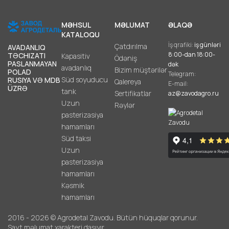
MƏHSUL
MƏLUMAT
ƏLAQƏ
KATALOQU
İş qrafiki:
iş günləri
Çatdırılma
AVADANLIQ
8:00-dan 18:00-
TƏCHIZATI
Kapasitiv
Ödəniş
PASLANMAYAN
dək
avadanlıq
Bizim müştərilər
POLAD
Telegram:
Süd soyuducu
RUSIYA VƏ MDB
Qalereya
E-mail:
ÜZRƏ
tank
Sertifikatlar
az@zavodagro.ru
Uzun
Rəylər
pasterizasiya
hamamları
Süd taksi
Uzun
pasterizasiya
hamamları
Kəsmik
hamamları
2016 - 2026 © Agrodetal Zavodu. Bütün hüquqlar qorunur.
Sayt məlumat xarakteri daşıyır.