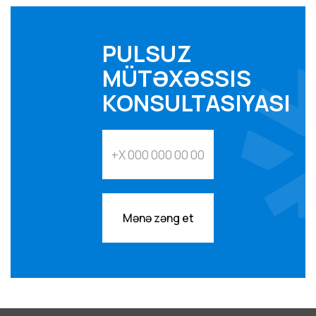
PULSUZ
MÜTƏXƏSSIS
KONSULTASIYASI
Mənə zəng et