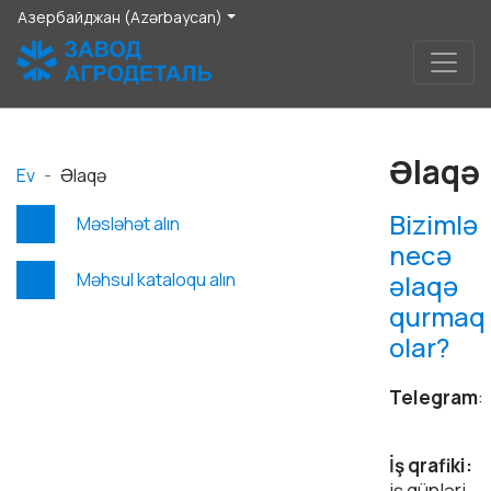
Азербайджан (Azərbaycan)
Əlaqə
Ev
Əlaqə
Bizimlə
Məsləhət alın
necə
Məhsul kataloqu alın
əlaqə
qurmaq
olar?
Telegram
:
İş qrafiki:
iş günləri