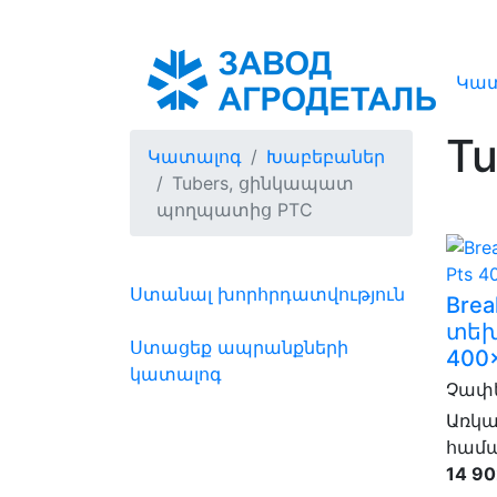
Կատ
T
Կատալոգ
Խաբեբաներ
Tubers, ցինկապատ
պողպատից PTC
Ստանալ խորհրդատվություն
Brea
տեխ
Ստացեք ապրանքների
400
կատալոգ
Չափե
Առկա
համա
14 90