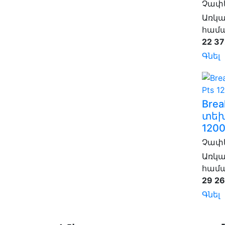
Չափե
Առկա
համա
22 37
Գնել
Brea
տեխ
120
Չափե
Առկա
համա
29 26
Գնել