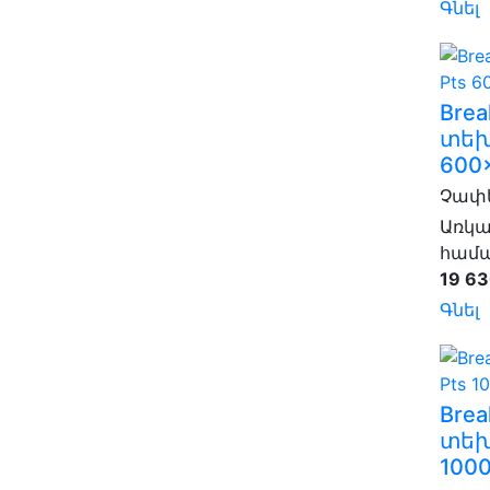
Գնել
Brea
տեխ
600
Չափե
Առկա
համա
19 63
Գնել
Brea
տեխ
100